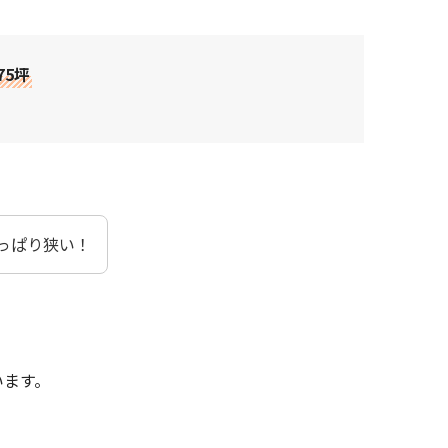
.75坪
っぱり狭い！
います。